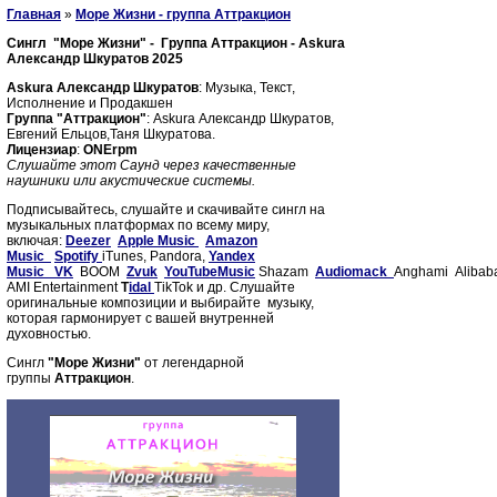
Главная
»
Море Жизни - группа Аттракцион
Сингл "Море Жизни" - Группа Аттракцион - Askura
Александр Шкуратов 2025
Askura Александр Шкуратов
: Музыка, Текст,
Исполнение и Продакшен
Группа "Аттракцион"
: Askura Александр Шкуратов,
Евгений Ельцов,Таня Шкуратова.
Лицензиар
:
ONErpm
Слушайте этот Саунд через качественные
наушники или акустические системы.
Подписывайтесь, слушайте и скачивайте сингл на
музыкальных платформах по всему миру,
включая:
Deezer
Apple Music
Amazon
Music
Spotify
iTunes, Pandora,
Yandex
Music
VK
BOOM
Zvuk
YouT
ube
Music
Shazam
Audiomack
Anghami Alibab
AMI Entertainment
T
idal
TikTok и др. Слушайте
оригинальные композиции и выбирайте музыку,
которая гармонирует с вашей внутренней
духовностью.
Сингл
"Море Жизни"
от легендарной
группы
Аттракцион
.