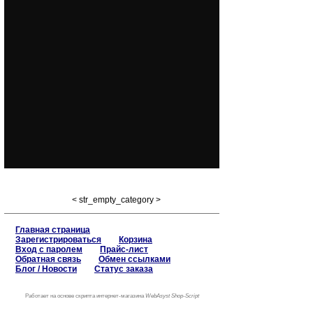
< str_empty_category >
Главная страница
Зарегистрироваться
Корзина
Вход с паролем
Прайс-лист
Обратная связь
Обмен ссылками
Блог / Новости
Статус заказа
Работает на основе
скрипта интернет-магазина
WebAsyst Shop-Script